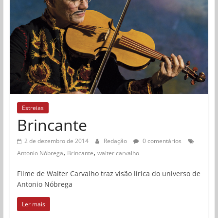
Estreias
Brincante
2 de dezembro de 2014
Redação
0 comentários
,
,
Antonio Nóbrega
Brincante
walter carvalho
Filme de Walter Carvalho traz visão lírica do universo de
Antonio Nóbrega
Ler mais