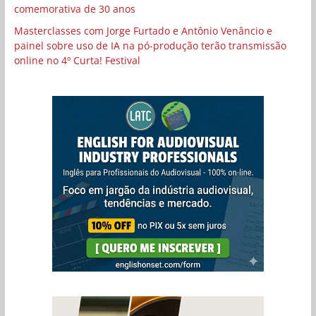
comemorativa de 30 anos
Masterclasses com Jorge Furtado e Antônio Venâncio e
painel sobre uso de IA na pó-produção terão transmissão
online no 4º Curta! Festival