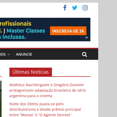
ema
 vida
 Cybulski
MOS
ANUNCIE
Últimas Notícias
Matheus Nachtergaele e Gregório Duvivier
protagonizam adaptação brasileira de série
argentina para o cinema
Noite dos Otelos pauta-se pelo
distributivismo e divide prêmio principal
entre “Manas” e “O Agente Secreto”