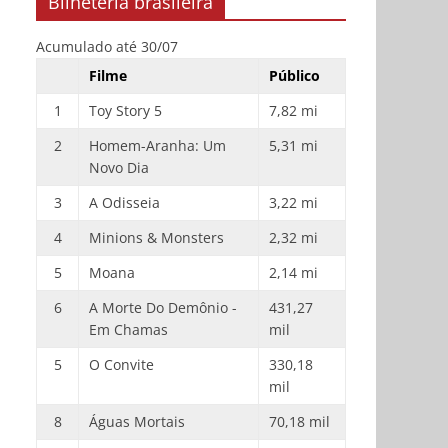
Bilheteria brasileira
Acumulado até 30/07
Filme
Público
1
Toy Story 5
7,82 mi
2
Homem-Aranha: Um
5,31 mi
Novo Dia
3
A Odisseia
3,22 mi
4
Minions & Monsters
2,32 mi
5
Moana
2,14 mi
6
A Morte Do Demônio -
431,27
Em Chamas
mil
5
O Convite
330,18
mil
8
Águas Mortais
70,18 mil