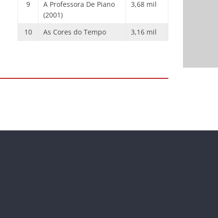
9
A Professora De Piano
3,68 mil
(2001)
10
As Cores do Tempo
3,16 mil