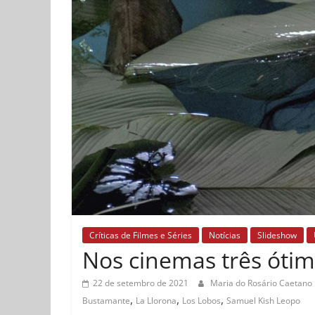
Críticas de Filmes e Séries
Notícias
Slideshow
Nos cinemas três ótim
22 de setembro de 2021
Maria do Rosário Caetano
,
,
,
Bustamante
La Llorona
Los Lobos
Samuel Kish Leopo