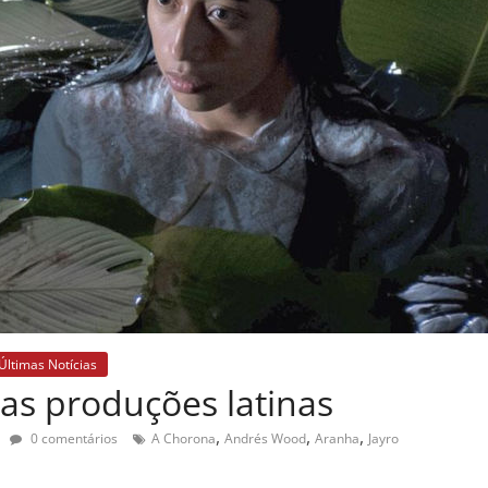
Últimas Notícias
as produções latinas
,
,
,
0 comentários
A Chorona
Andrés Wood
Aranha
Jayro