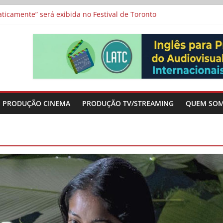
icamente” será exibida no Festival de Toronto
 protagonizam adaptação brasileira de série argentina para o cin
vismo e divide prêmio principal entre “Manas” e “O Agente Secreto”
-metragens sobre envelhecimento criados a partir de histórias de
a”, “Os Feiticeiros Inocentes” e filme-tributo de Wajda a Zbigniew
PRODUÇÃO CINEMA
PRODUÇÃO TV/STREAMING
QUEM SO