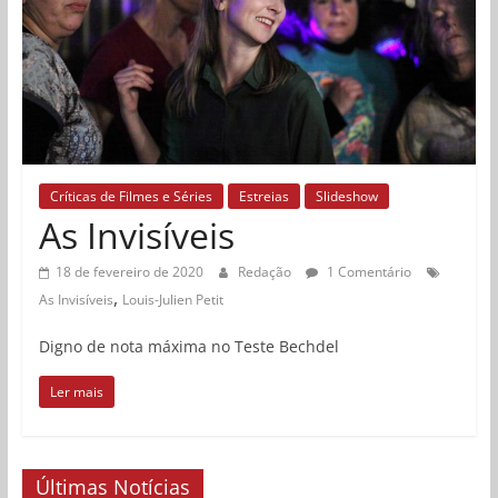
Críticas de Filmes e Séries
Estreias
Slideshow
As Invisíveis
18 de fevereiro de 2020
Redação
1 Comentário
,
As Invisíveis
Louis-Julien Petit
Digno de nota máxima no Teste Bechdel
Ler mais
Últimas Notícias