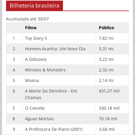
Bilheteria brasileira
Acumulado até 30/07
Filme
Público
1
Toy Story 5
7,82 mi
2
Homem-Aranha: Um Novo Dia
5,31 mi
3
A Odisseia
3,22 mi
4
Minions & Monsters
2,32 mi
5
Moana
2,14 mi
6
A Morte Do Demônio - Em
431,27 mil
Chamas
5
O Convite
330,18 mil
8
Águas Mortais
70,18 mil
9
A Professora De Piano (2001)
3,68 mil