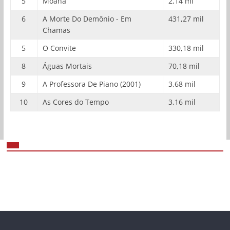
5
Moana
2,14 mi
6
A Morte Do Demônio - Em
431,27 mil
Chamas
5
O Convite
330,18 mil
8
Águas Mortais
70,18 mil
9
A Professora De Piano (2001)
3,68 mil
10
As Cores do Tempo
3,16 mil