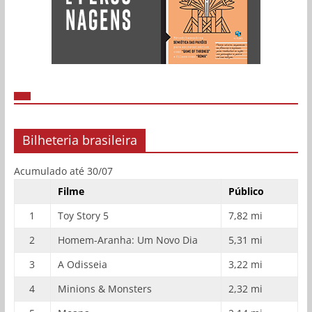
Bilheteria brasileira
Acumulado até 30/07
Filme
Público
1
Toy Story 5
7,82 mi
2
Homem-Aranha: Um Novo Dia
5,31 mi
3
A Odisseia
3,22 mi
4
Minions & Monsters
2,32 mi