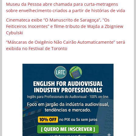
Museu da Pessoa abre chamada para curta-metragens
sobre envelhecimento criados a partir de histórias de vida
Cinemateca exibe “O Manuscrito de Saragoça”, “Os
Feiticeiros Inocentes” e filme-tributo de Wajda a Zbigniew
Cybulski
“Máscaras de Oxigênio Não Cairão Automaticamente” será
exibida no Festival de Toronto