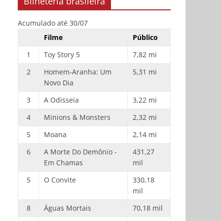
Bilheteria brasileira
Acumulado até 30/07
Filme
Público
1
Toy Story 5
7,82 mi
2
Homem-Aranha: Um
5,31 mi
Novo Dia
3
A Odisseia
3,22 mi
4
Minions & Monsters
2,32 mi
5
Moana
2,14 mi
6
A Morte Do Demônio -
431,27
Em Chamas
mil
5
O Convite
330,18
mil
8
Águas Mortais
70,18 mil