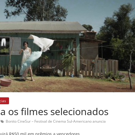
cias
a os filmes selecionados
Bonito CineSur – Festival de Cinema Sul-Americano anuncia
ribuirá R$50 mil em prêmios a vencedores