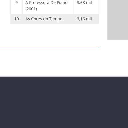
9
A Professora De Piano
3,68 mil
(2001)
10
As Cores do Tempo
3,16 mil