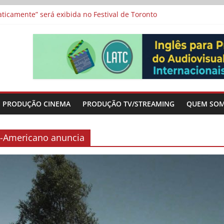
a”, “Os Feiticeiros Inocentes” e filme-tributo de Wajda a Zbigniew
icamente” será exibida no Festival de Toronto
 protagonizam adaptação brasileira de série argentina para o cin
vismo e divide prêmio principal entre “Manas” e “O Agente Secreto”
-metragens sobre envelhecimento criados a partir de histórias de
PRODUÇÃO CINEMA
PRODUÇÃO TV/STREAMING
QUEM SO
ul-Americano anuncia