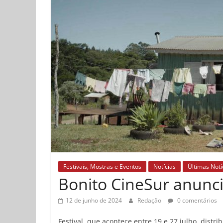
Festivais, Mostras e Eventos
Notícias
Últimas Notí
Bonito CineSur anunci
12 de junho de 2024
Redação
0 comentários
Festival, que acontece entre 19 e 27 julho, dist