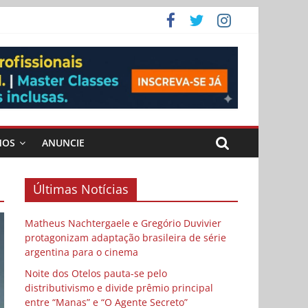
 Cybulski
ema
 vida
MOS
ANUNCIE
Últimas Notícias
Matheus Nachtergaele e Gregório Duvivier
protagonizam adaptação brasileira de série
argentina para o cinema
Noite dos Otelos pauta-se pelo
distributivismo e divide prêmio principal
entre “Manas” e “O Agente Secreto”