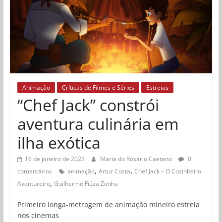
Animação
Críticas de Filmes e Séries
Estreias
“Chef Jack” constrói
aventura culinária em
ilha exótica
16 de janeiro de 2023
Maria do Rosário Caetano
0
,
,
comentários
animação
Artur Costa
Chef Jack – O Cozinheiro
,
Aventureiro
Guilherme Fiúza Zenha
Primeiro longa-metragem de animação mineiro estreia
nos cinemas