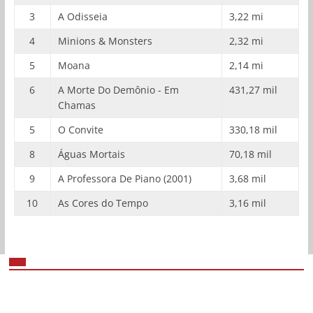
3
A Odisseia
3,22 mi
4
Minions & Monsters
2,32 mi
5
Moana
2,14 mi
6
A Morte Do Demônio - Em
431,27 mil
Chamas
5
O Convite
330,18 mil
8
Águas Mortais
70,18 mil
9
A Professora De Piano (2001)
3,68 mil
10
As Cores do Tempo
3,16 mil