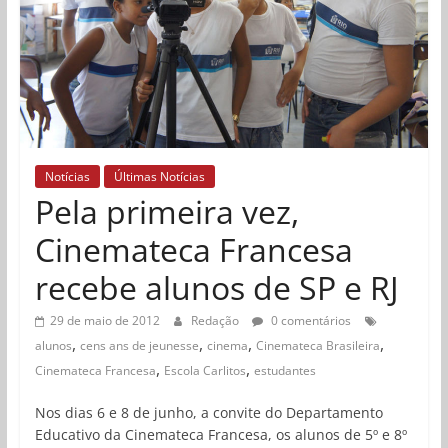
Notícias
Últimas Notícias
Pela primeira vez,
Cinemateca Francesa
recebe alunos de SP e RJ
29 de maio de 2012
Redação
0 comentários
,
,
,
,
alunos
cens ans de jeunesse
cinema
Cinemateca Brasileira
,
,
Cinemateca Francesa
Escola Carlitos
estudantes
Nos dias 6 e 8 de junho, a convite do Departamento
Educativo da Cinemateca Francesa, os alunos de 5º e 8º