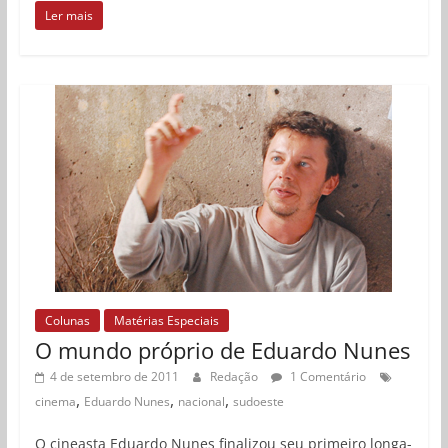
Ler mais
Colunas
Matérias Especiais
O mundo próprio de Eduardo Nunes
4 de setembro de 2011
Redação
1 Comentário
,
,
,
cinema
Eduardo Nunes
nacional
sudoeste
O cineasta Eduardo Nunes finalizou seu primeiro longa-