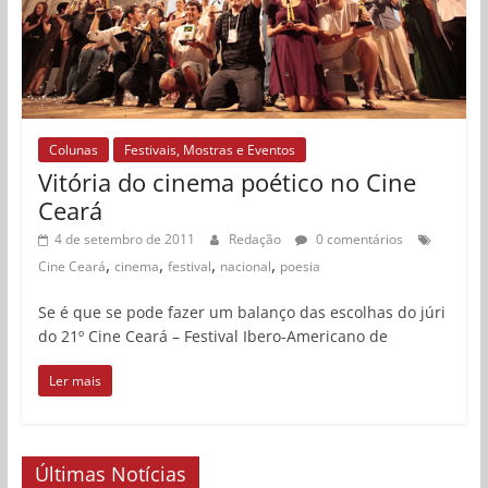
Colunas
Festivais, Mostras e Eventos
Vitória do cinema poético no Cine
Ceará
4 de setembro de 2011
Redação
0 comentários
,
,
,
,
Cine Ceará
cinema
festival
nacional
poesia
Se é que se pode fazer um balanço das escolhas do júri
do 21º Cine Ceará – Festival Ibero-Americano de
Ler mais
Últimas Notícias