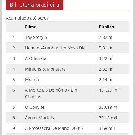
Bilheteria brasileira
Acumulado até 30/07
Filme
Público
1
Toy Story 5
7,82 mi
2
Homem-Aranha: Um Novo Dia
5,31 mi
3
A Odisseia
3,22 mi
4
Minions & Monsters
2,32 mi
5
Moana
2,14 mi
6
A Morte Do Demônio - Em
431,27 mil
Chamas
5
O Convite
330,18 mil
8
Águas Mortais
70,18 mil
9
A Professora De Piano (2001)
3,68 mil