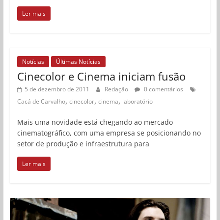
Ler mais
Notícias
Últimas Notícias
Cinecolor e Cinema iniciam fusão
5 de dezembro de 2011
Redação
0 comentários
,
,
,
Cacá de Carvalho
cinecolor
cinema
laboratório
Mais uma novidade está chegando ao mercado
cinematográfico, com uma empresa se posicionando no
setor de produção e infraestrutura para
Ler mais