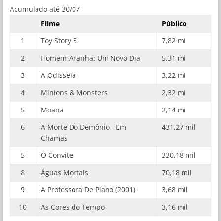
Acumulado até 30/07
Filme
Público
1
Toy Story 5
7,82 mi
2
Homem-Aranha: Um Novo Dia
5,31 mi
3
A Odisseia
3,22 mi
4
Minions & Monsters
2,32 mi
5
Moana
2,14 mi
6
A Morte Do Demônio - Em
431,27 mil
Chamas
5
O Convite
330,18 mil
8
Águas Mortais
70,18 mil
9
A Professora De Piano (2001)
3,68 mil
10
As Cores do Tempo
3,16 mil