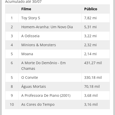
Acumulado até 30/07
Filme
Público
1
Toy Story 5
7,82 mi
2
Homem-Aranha: Um Novo Dia
5,31 mi
3
A Odisseia
3,22 mi
4
Minions & Monsters
2,32 mi
5
Moana
2,14 mi
6
A Morte Do Demônio - Em
431,27 mil
Chamas
5
O Convite
330,18 mil
8
Águas Mortais
70,18 mil
9
A Professora De Piano (2001)
3,68 mil
10
As Cores do Tempo
3,16 mil