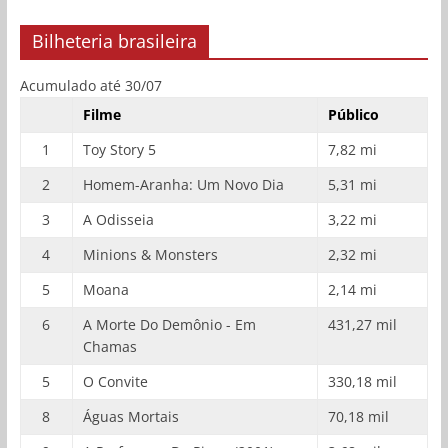
Bilheteria brasileira
Acumulado até 30/07
Filme
Público
1
Toy Story 5
7,82 mi
2
Homem-Aranha: Um Novo Dia
5,31 mi
3
A Odisseia
3,22 mi
4
Minions & Monsters
2,32 mi
5
Moana
2,14 mi
6
A Morte Do Demônio - Em
431,27 mil
Chamas
5
O Convite
330,18 mil
8
Águas Mortais
70,18 mil