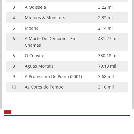
3
A Odisseia
3,22 mi
4
Minions & Monsters
2,32 mi
5
Moana
2,14 mi
6
A Morte Do Demônio - Em
431,27 mil
Chamas
5
O Convite
330,18 mil
8
Águas Mortais
70,18 mil
9
A Professora De Piano (2001)
3,68 mil
10
As Cores do Tempo
3,16 mil