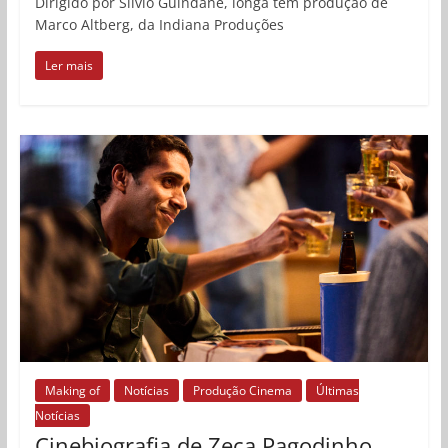
Dirigido por Silvio Guindane, longa tem produção de
Marco Altberg, da Indiana Produções
Ler mais
Making of
Notícias
Produção Cinema
Últimas
Notícias
Cinebiografia de Zeca Pagodinho