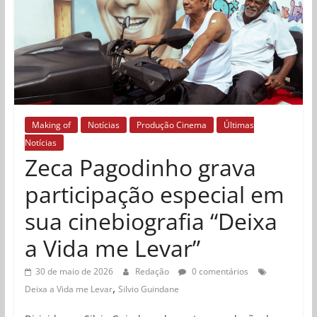
Making of
Notícias
Produção Cinema
Últimas
Notícias
Zeca Pagodinho grava
participação especial em
sua cinebiografia “Deixa
a Vida me Levar”
30 de maio de 2026
Redação
0 comentários
,
Deixa a Vida me Levar
Silvio Guindane