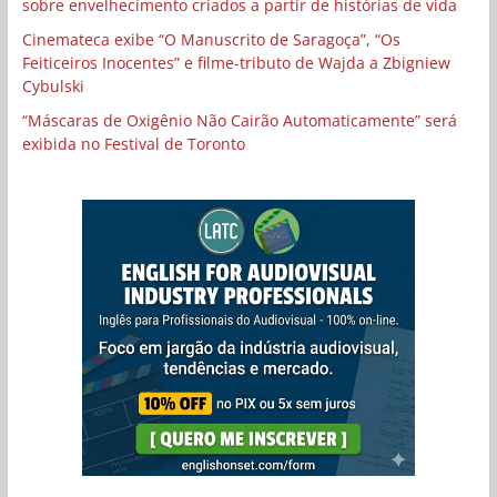
sobre envelhecimento criados a partir de histórias de vida
Cinemateca exibe “O Manuscrito de Saragoça”, “Os
Feiticeiros Inocentes” e filme-tributo de Wajda a Zbigniew
Cybulski
“Máscaras de Oxigênio Não Cairão Automaticamente” será
exibida no Festival de Toronto