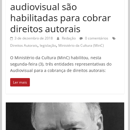
audiovisual são
habilitadas para cobrar
direitos autorais
3 de dezembro de 2018
Redação
0 comentários
,
,
Direitos Autorais
legislação
Ministério da Cultura (MinC)
O Ministério da Cultura (MinC) habilitou, nesta
segunda-feira (3), três entidades representativas do
Audiovisual para a cobrança de direitos autorais:
Ler mais