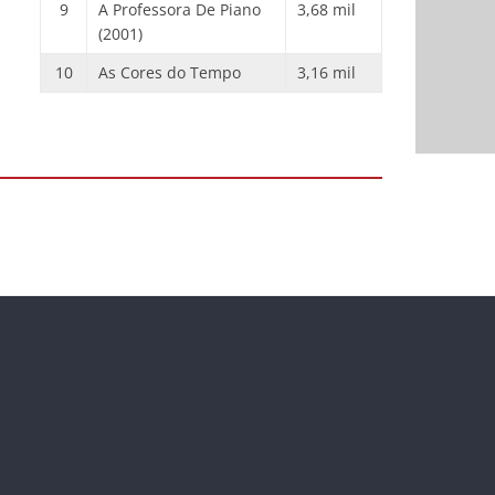
9
A Professora De Piano
3,68 mil
(2001)
10
As Cores do Tempo
3,16 mil