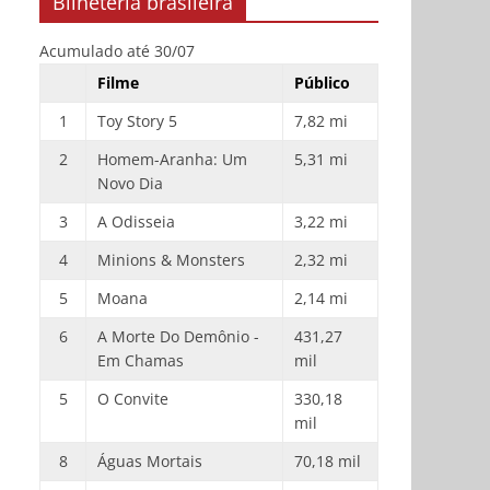
Bilheteria brasileira
Acumulado até 30/07
Filme
Público
1
Toy Story 5
7,82 mi
2
Homem-Aranha: Um
5,31 mi
Novo Dia
3
A Odisseia
3,22 mi
4
Minions & Monsters
2,32 mi
5
Moana
2,14 mi
6
A Morte Do Demônio -
431,27
Em Chamas
mil
5
O Convite
330,18
mil
8
Águas Mortais
70,18 mil