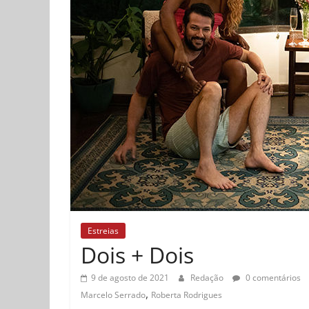
Estreias
Dois + Dois
9 de agosto de 2021
Redação
0 comentários
,
Marcelo Serrado
Roberta Rodrigues