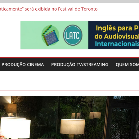
a”, “Os Feiticeiros Inocentes” e filme-tributo de Wajda a Zbigniew
icamente” será exibida no Festival de Toronto
 protagonizam adaptação brasileira de série argentina para o cin
vismo e divide prêmio principal entre “Manas” e “O Agente Secreto”
-metragens sobre envelhecimento criados a partir de histórias de
PRODUÇÃO CINEMA
PRODUÇÃO TV/STREAMING
QUEM SO