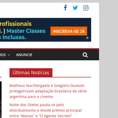
 Cybulski
ema
 vida
MOS
ANUNCIE
Últimas Notícias
Matheus Nachtergaele e Gregório Duvivier
protagonizam adaptação brasileira de série
argentina para o cinema
Noite dos Otelos pauta-se pelo
distributivismo e divide prêmio principal
entre “Manas” e “O Agente Secreto”