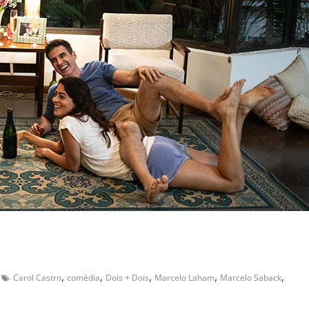
,
,
,
,
,
Carol Castro
comédia
Dois + Dois
Marcelo Laham
Marcelo Saback