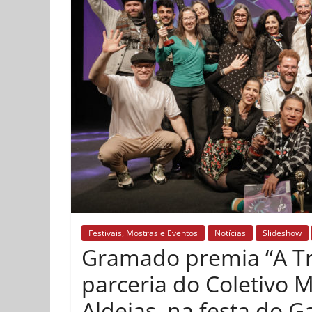
Festivais, Mostras e Eventos
Notícias
Slideshow
Gramado premia “A Tr
parceria do Coletivo 
Aldeias, na festa do 