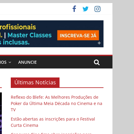
ema
MOS
ANUNCIE
Últimas Notícias
Reflexo do Blefe: As Melhores Produções de
Poker da Última Meia Década no Cinema e na
TV
Estão abertas as inscrições para o Festival
Curta Cinema