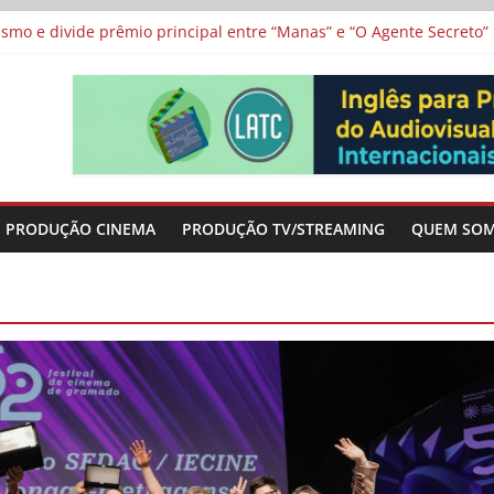
 protagonizam adaptação brasileira de série argentina para o cin
vismo e divide prêmio principal entre “Manas” e “O Agente Secreto”
 de Poker da Última Meia Década no Cinema e na TV
al Curta Cinema
lunos de escolas públicas
PRODUÇÃO CINEMA
PRODUÇÃO TV/STREAMING
QUEM SO