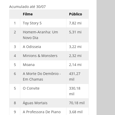
Acumulado até 30/07
Filme
Público
1
Toy Story 5
7,82 mi
2
Homem-Aranha: Um
5,31 mi
Novo Dia
3
A Odisseia
3,22 mi
4
Minions & Monsters
2,32 mi
5
Moana
2,14 mi
6
A Morte Do Demônio -
431,27
Em Chamas
mil
5
O Convite
330,18
mil
8
Águas Mortais
70,18 mil
9
A Professora De Piano
3,68 mil