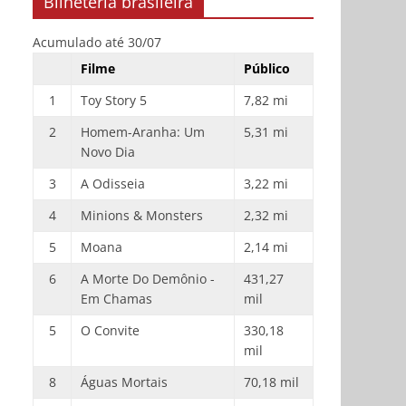
Bilheteria brasileira
Acumulado até 30/07
Filme
Público
1
Toy Story 5
7,82 mi
2
Homem-Aranha: Um
5,31 mi
Novo Dia
3
A Odisseia
3,22 mi
4
Minions & Monsters
2,32 mi
5
Moana
2,14 mi
6
A Morte Do Demônio -
431,27
Em Chamas
mil
5
O Convite
330,18
mil
8
Águas Mortais
70,18 mil