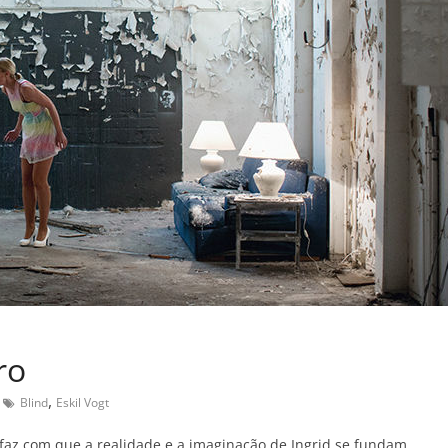
ro
,
Blind
Eskil Vogt
 faz com que a realidade e a imaginação de Ingrid se fundam