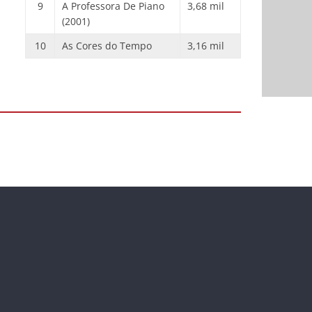
9
A Professora De Piano
3,68 mil
(2001)
10
As Cores do Tempo
3,16 mil