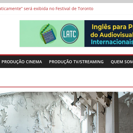
a”, “Os Feiticeiros Inocentes” e filme-tributo de Wajda a Zbigniew
icamente” será exibida no Festival de Toronto
 protagonizam adaptação brasileira de série argentina para o cin
vismo e divide prêmio principal entre “Manas” e “O Agente Secreto”
-metragens sobre envelhecimento criados a partir de histórias de
PRODUÇÃO CINEMA
PRODUÇÃO TV/STREAMING
QUEM SO