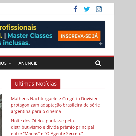
 Cybulski
ema
 vida
MOS
ANUNCIE
Últimas Notícias
Matheus Nachtergaele e Gregório Duvivier
protagonizam adaptação brasileira de série
argentina para o cinema
Noite dos Otelos pauta-se pelo
distributivismo e divide prêmio principal
entre “Manas” e “O Agente Secreto”