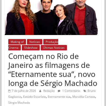
Making of
Notícias
Produção
Cinema
Slideshow
Últimas Notícias
Começam no Rio de
Janeiro as filmagens de
“Eternamente sua”, novo
longa de Sérgio Machado
7 de julho de 2026
Redação
1 Comentário
Bruno
,
,
,
,
Gagliasso
Estúdio Escarlate
Eternamente sua
Marcélia Cartaxo
Sérgio Machado