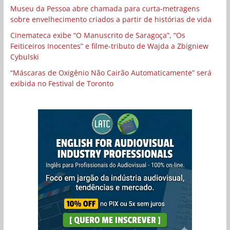
Museu da Pessoa abre chamada para curta-metragens
sobre envelhecimento criados a partir de histórias de vida
Cinemateca exibe “O Manuscrito de Saragoça”, “Os
Feiticeiros Inocentes” e filme-tributo de Wajda a Zbigniew
Cybulski
“Máscaras de Oxigênio Não Cairão Automaticamente” será
exibida no Festival de Toronto