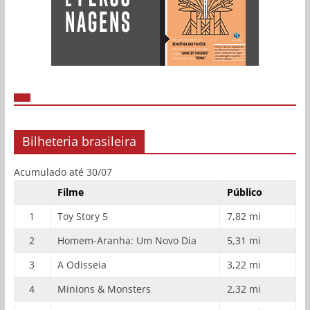
Bilheteria brasileira
Acumulado até 30/07
Filme
Público
1
Toy Story 5
7,82 mi
2
Homem-Aranha: Um Novo Dia
5,31 mi
3
A Odisseia
3,22 mi
4
Minions & Monsters
2,32 mi