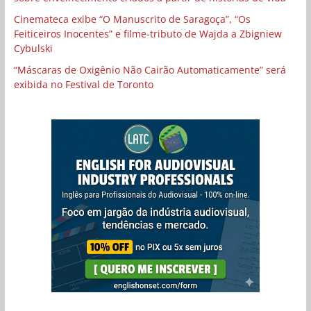
Cinemateca exibe “O Manuscrito de Saragoça”, “Os
Feiticeiros Inocentes” e filme-tributo de Wajda a Zbigniew
Cybulski
“Máscaras de Oxigênio Não Cairão Automaticamente” será
exibida no Festival de Toronto