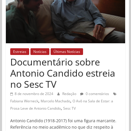
Estreias
Notícias
Últimas Notícias
Documentário sobre
Antonio Candido estreia
no Sesc TV
8 de novembro de 2024
Redação
0 comentários
,
,
Fabiana Werneck
Marcelo Machado
O Avô na Sala de Estar: a
,
Prosa Leve de Antonio Candido
Sesc TV
Antonio Candido (1918-2017) foi uma figura marcante.
Referência no meio acadêmico no que diz respeito à