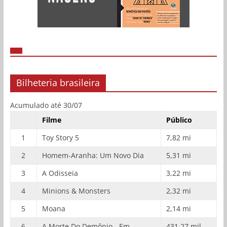
Bilheteria brasileira
Acumulado até 30/07
Filme
Público
1
Toy Story 5
7,82 mi
2
Homem-Aranha: Um Novo Dia
5,31 mi
3
A Odisseia
3,22 mi
4
Minions & Monsters
2,32 mi
5
Moana
2,14 mi
6
A Morte Do Demônio - Em
431,27 mil