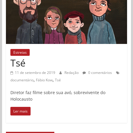
Estreias
Tsé
11 de setembro de 2019
Redação
0 comentários
,
,
documentário
Fábio Kow
Tsé
Diretor faz filme sobre sua avó, sobrevivente do
Holocausto
Ler mais