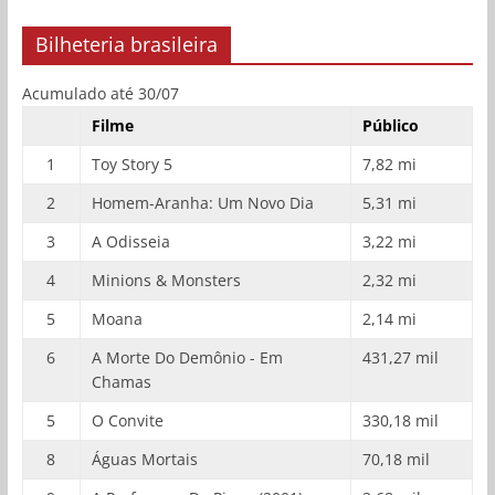
Bilheteria brasileira
Acumulado até 30/07
Filme
Público
1
Toy Story 5
7,82 mi
2
Homem-Aranha: Um Novo Dia
5,31 mi
3
A Odisseia
3,22 mi
4
Minions & Monsters
2,32 mi
5
Moana
2,14 mi
6
A Morte Do Demônio - Em
431,27 mil
Chamas
5
O Convite
330,18 mil
8
Águas Mortais
70,18 mil