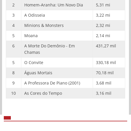
2
Homem-Aranha: Um Novo Dia
5,31 mi
3
A Odisseia
3,22 mi
4
Minions & Monsters
2,32 mi
5
Moana
2,14 mi
6
A Morte Do Demônio - Em
431,27 mil
Chamas
5
O Convite
330,18 mil
8
Águas Mortais
70,18 mil
9
A Professora De Piano (2001)
3,68 mil
10
As Cores do Tempo
3,16 mil