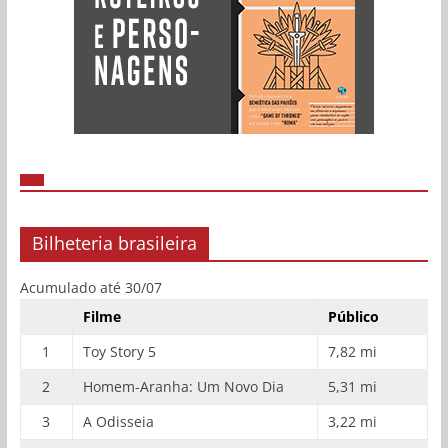
Bilheteria brasileira
Acumulado até 30/07
Filme
Público
1
Toy Story 5
7,82 mi
2
Homem-Aranha: Um Novo Dia
5,31 mi
3
A Odisseia
3,22 mi