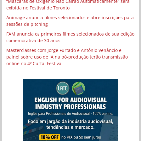
“Máscaras de Oxigênio Não Cairão Automaticamente” será
exibida no Festival de Toronto
Animage anuncia filmes selecionados e abre inscrições para
sessões de pitching
FAM anuncia os primeiros filmes selecionados de sua edição
comemorativa de 30 anos
Masterclasses com Jorge Furtado e Antônio Venâncio e
painel sobre uso de IA na pó-produção terão transmissão
online no 4º Curta! Festival