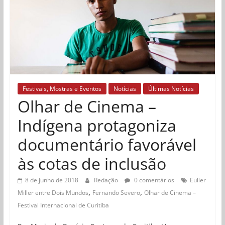
Festivais, Mostras e Eventos
Notícias
Últimas Notícias
Olhar de Cinema –
Indígena protagoniza
documentário favorável
às cotas de inclusão
8 de junho de 2018
Redação
0 comentários
Euller
,
,
Miller entre Dois Mundos
Fernando Severo
Olhar de Cinema –
Festival Internacional de Curitiba