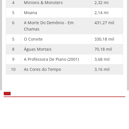
4
Minions & Monsters
2,32 mi
5
Moana
2,14 mi
6
A Morte Do Demônio - Em
431,27 mil
Chamas
5
O Convite
330,18 mil
8
Águas Mortais
70,18 mil
9
A Professora De Piano (2001)
3,68 mil
10
As Cores do Tempo
3,16 mil