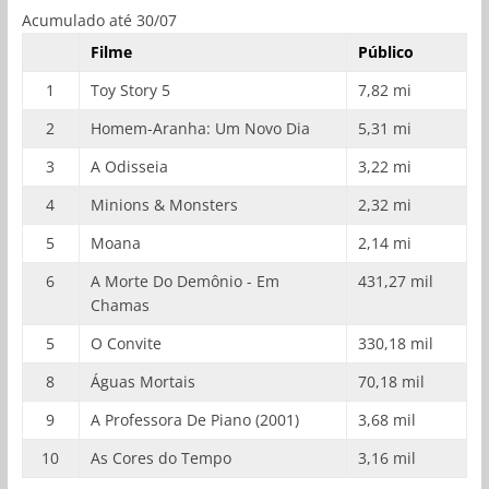
Acumulado até 30/07
Filme
Público
1
Toy Story 5
7,82 mi
2
Homem-Aranha: Um Novo Dia
5,31 mi
3
A Odisseia
3,22 mi
4
Minions & Monsters
2,32 mi
5
Moana
2,14 mi
6
A Morte Do Demônio - Em
431,27 mil
Chamas
5
O Convite
330,18 mil
8
Águas Mortais
70,18 mil
9
A Professora De Piano (2001)
3,68 mil
10
As Cores do Tempo
3,16 mil