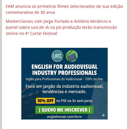
FAM anuncia os primeiros filmes selecionados de sua edição
comemorativa de 30 anos
Masterclasses com Jorge Furtado e Antônio Venâncio e
painel sobre uso de IA na pó-produção terão transmissão
online no 4º Curta! Festival