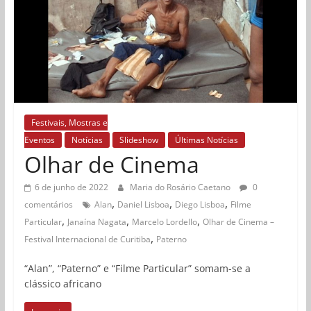
Festivais, Mostras e
Eventos
Notícias
Slideshow
Últimas Notícias
Olhar de Cinema
6 de junho de 2022
Maria do Rosário Caetano
0
,
,
,
comentários
Alan
Daniel Lisboa
Diego Lisboa
Filme
,
,
,
Particular
Janaína Nagata
Marcelo Lordello
Olhar de Cinema –
,
Festival Internacional de Curitiba
Paterno
“Alan”, “Paterno” e “Filme Particular” somam-se a
clássico africano