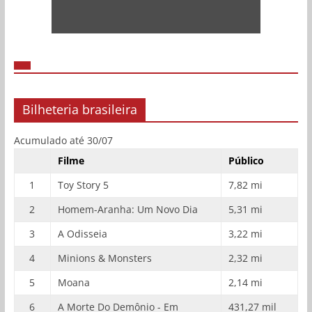
Bilheteria brasileira
Acumulado até 30/07
Filme
Público
1
Toy Story 5
7,82 mi
2
Homem-Aranha: Um Novo Dia
5,31 mi
3
A Odisseia
3,22 mi
4
Minions & Monsters
2,32 mi
5
Moana
2,14 mi
6
A Morte Do Demônio - Em
431,27 mil