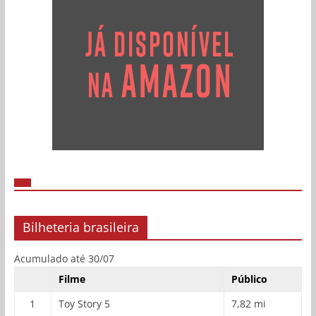
Bilheteria brasileira
Acumulado até 30/07
Filme
Público
1
Toy Story 5
7,82 mi