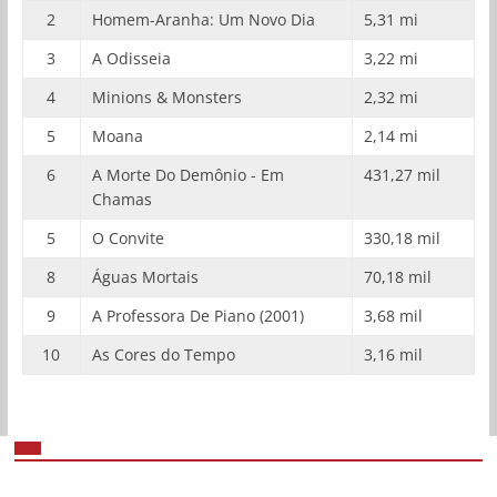
2
Homem-Aranha: Um Novo Dia
5,31 mi
3
A Odisseia
3,22 mi
4
Minions & Monsters
2,32 mi
5
Moana
2,14 mi
6
A Morte Do Demônio - Em
431,27 mil
Chamas
5
O Convite
330,18 mil
8
Águas Mortais
70,18 mil
9
A Professora De Piano (2001)
3,68 mil
10
As Cores do Tempo
3,16 mil