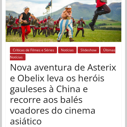
Críticas de Filmes e Séries
Notícias
Slideshow
Últimas
Notícias
Nova aventura de Asterix
e Obelix leva os heróis
gauleses à China e
recorre aos balés
voadores do cinema
asiático