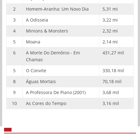
2
Homem-Aranha: Um Novo Dia
5,31 mi
3
A Odisseia
3,22 mi
4
Minions & Monsters
2,32 mi
5
Moana
2,14 mi
6
A Morte Do Demônio - Em
431,27 mil
Chamas
5
O Convite
330,18 mil
8
Águas Mortais
70,18 mil
9
A Professora De Piano (2001)
3,68 mil
10
As Cores do Tempo
3,16 mil