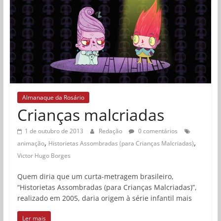
Almanaque da Rosário
Crianças malcriadas
1 de outubro de 2013
Redação
0 comentários
,
,
animação
Historietas Assombradas (para Crianças Malcriadas)
Victor Hugo Borges
Quem diria que um curta-metragem brasileiro,
“Historietas Assombradas (para Crianças Malcriadas)”,
realizado em 2005, daria origem à série infantil mais
Ler mais