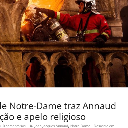
 de Notre-Dame traz Annaud
ção e apelo religioso
,
0 comentários
Jean-Jacques Annaud
Notre-Dame – Desastre em