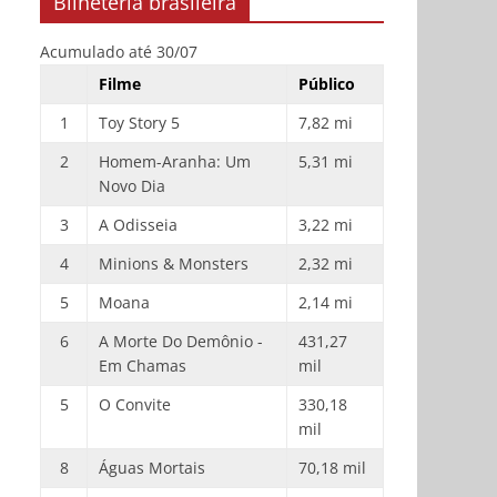
Bilheteria brasileira
Acumulado até 30/07
Filme
Público
1
Toy Story 5
7,82 mi
2
Homem-Aranha: Um
5,31 mi
Novo Dia
3
A Odisseia
3,22 mi
4
Minions & Monsters
2,32 mi
5
Moana
2,14 mi
6
A Morte Do Demônio -
431,27
Em Chamas
mil
5
O Convite
330,18
mil
8
Águas Mortais
70,18 mil