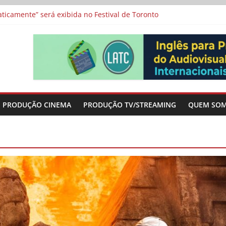
a”, “Os Feiticeiros Inocentes” e filme-tributo de Wajda a Zbigniew
icamente” será exibida no Festival de Toronto
 protagonizam adaptação brasileira de série argentina para o cin
vismo e divide prêmio principal entre “Manas” e “O Agente Secreto”
-metragens sobre envelhecimento criados a partir de histórias de
PRODUÇÃO CINEMA
PRODUÇÃO TV/STREAMING
QUEM SO