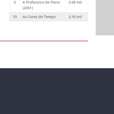
9
A Professora De Piano
3,68 mil
(2001)
10
As Cores do Tempo
3,16 mil