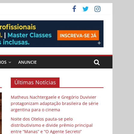
 Cybulski
ema
 vida
MOS
ANUNCIE
Últimas Notícias
Matheus Nachtergaele e Gregório Duvivier
protagonizam adaptação brasileira de série
argentina para o cinema
Noite dos Otelos pauta-se pelo
distributivismo e divide prêmio principal
entre “Manas” e “O Agente Secreto”