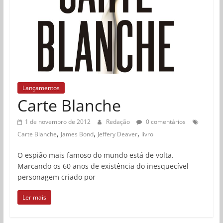
Lançamentos
Carte Blanche
1 de novembro de 2012
Redação
0 comentários
,
,
,
Carte Blanche
James Bond
Jeffery Deaver
livro
O espião mais famoso do mundo está de volta.
Marcando os 60 anos de existência do inesquecível
personagem criado por
Ler mais