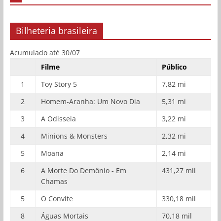
Bilheteria brasileira
Acumulado até 30/07
Filme
Público
1
Toy Story 5
7,82 mi
2
Homem-Aranha: Um Novo Dia
5,31 mi
3
A Odisseia
3,22 mi
4
Minions & Monsters
2,32 mi
5
Moana
2,14 mi
6
A Morte Do Demônio - Em
431,27 mil
Chamas
5
O Convite
330,18 mil
8
Águas Mortais
70,18 mil