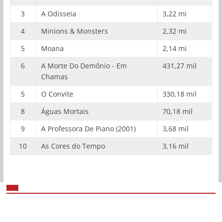
3
A Odisseia
3,22 mi
4
Minions & Monsters
2,32 mi
5
Moana
2,14 mi
6
A Morte Do Demônio - Em
431,27 mil
Chamas
5
O Convite
330,18 mil
8
Águas Mortais
70,18 mil
9
A Professora De Piano (2001)
3,68 mil
10
As Cores do Tempo
3,16 mil