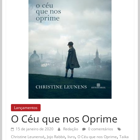
Lançamentos
O Céu que nos Oprime
15 de janeiro de 2020
Redação
0 comentários
,
,
,
,
Christine Leunensé
Jojo Rabbit
livro
O Céu que nos Oprime
Taika