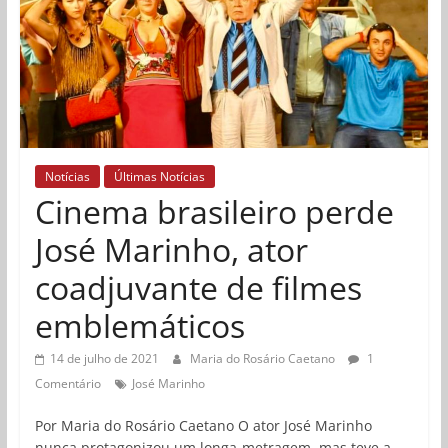
Notícias
Últimas Notícias
Cinema brasileiro perde
José Marinho, ator
coadjuvante de filmes
emblemáticos
14 de julho de 2021
Maria do Rosário Caetano
1
Comentário
José Marinho
Por Maria do Rosário Caetano O ator José Marinho
nunca protagonizou um longa-metragem, mas teve a