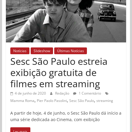
Notícias
Slideshow
Últimas Notícias
Sesc São Paulo estreia
exibição gratuita de
filmes em streaming
4 de junho de 2020
Redação
1 Comentário
,
,
,
Mamma Roma
Pier Paolo Pasolini
Sesc São Paulo
streaming
A partir de hoje, 4 de junho, o Sesc São Paulo dá início a
uma série dedicada ao Cinema, com exibição
Ler mais