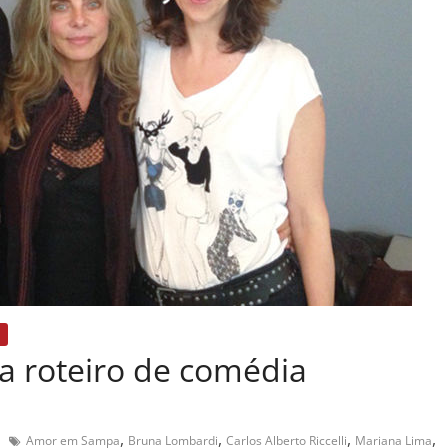
a roteiro de comédia
,
,
,
,
Amor em Sampa
Bruna Lombardi
Carlos Alberto Riccelli
Mariana Lima