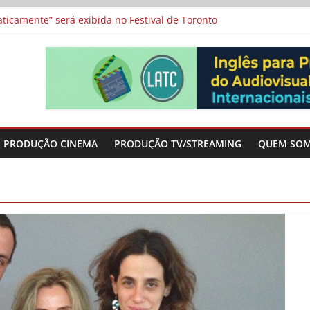
icamente” será exibida no Festival de Toronto
 protagonizam adaptação brasileira de série argentina para o cin
vismo e divide prêmio principal entre “Manas” e “O Agente Secreto”
-metragens sobre envelhecimento criados a partir de histórias de
a”, “Os Feiticeiros Inocentes” e filme-tributo de Wajda a Zbigniew
PRODUÇÃO CINEMA
PRODUÇÃO TV/STREAMING
QUEM SO