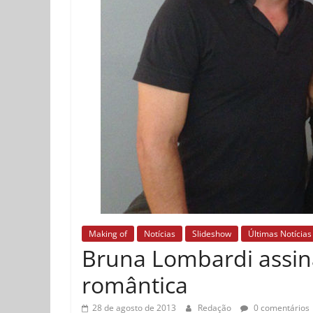
Making of
Notícias
Slideshow
Últimas Notícias
Bruna Lombardi assin
romântica
28 de agosto de 2013
Redação
0 comentários