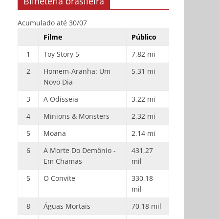
Bilheteria brasileira
Acumulado até 30/07
Filme
Público
1
Toy Story 5
7,82 mi
2
Homem-Aranha: Um
5,31 mi
Novo Dia
3
A Odisseia
3,22 mi
4
Minions & Monsters
2,32 mi
5
Moana
2,14 mi
6
A Morte Do Demônio -
431,27
Em Chamas
mil
5
O Convite
330,18
mil
8
Águas Mortais
70,18 mil