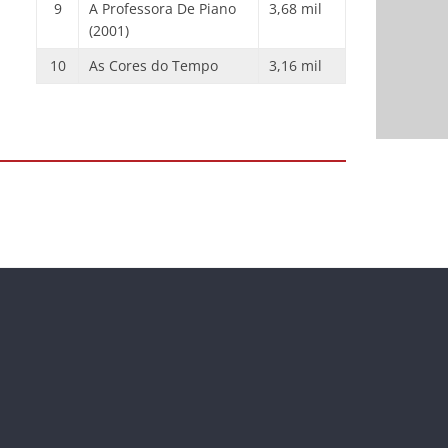
9
A Professora De Piano
3,68 mil
(2001)
10
As Cores do Tempo
3,16 mil