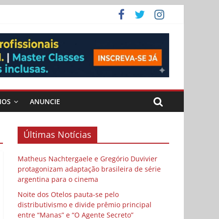
ema
 vida
 Cybulski
MOS
ANUNCIE
Últimas Notícias
Matheus Nachtergaele e Gregório Duvivier
protagonizam adaptação brasileira de série
argentina para o cinema
Noite dos Otelos pauta-se pelo
distributivismo e divide prêmio principal
entre “Manas” e “O Agente Secreto”