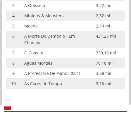
3
A Odisseia
3,22 mi
4
Minions & Monsters
2,32 mi
5
Moana
2,14 mi
6
A Morte Do Demônio - Em
431,27 mil
Chamas
5
O Convite
330,18 mil
8
Águas Mortais
70,18 mil
9
A Professora De Piano (2001)
3,68 mil
10
As Cores do Tempo
3,16 mil