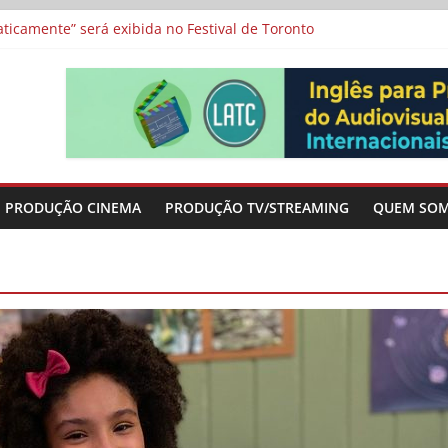
a”, “Os Feiticeiros Inocentes” e filme-tributo de Wajda a Zbigniew
icamente” será exibida no Festival de Toronto
 protagonizam adaptação brasileira de série argentina para o cin
vismo e divide prêmio principal entre “Manas” e “O Agente Secreto”
-metragens sobre envelhecimento criados a partir de histórias de
PRODUÇÃO CINEMA
PRODUÇÃO TV/STREAMING
QUEM SO