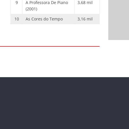
9
A Professora De Piano
3,68 mil
(2001)
10
As Cores do Tempo
3,16 mil