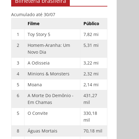
Bilheteria brasileira
Acumulado até 30/07
Filme
Público
1
Toy Story 5
7,82 mi
2
Homem-Aranha: Um
5,31 mi
Novo Dia
3
A Odisseia
3,22 mi
4
Minions & Monsters
2,32 mi
5
Moana
2,14 mi
6
A Morte Do Demônio -
431,27
Em Chamas
mil
5
O Convite
330,18
mil
8
Águas Mortais
70,18 mil