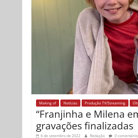
Making of
Notícias
Produção TV/Streaming
Úl
“Franjinha e Milena e
gravações finalizadas
6 de setembro de 2022
Redação
0 comentário