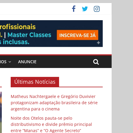
 Cybulski
ema
 vida
MOS
ANUNCIE
Últimas Notícias
Matheus Nachtergaele e Gregório Duvivier
protagonizam adaptação brasileira de série
argentina para o cinema
Noite dos Otelos pauta-se pelo
distributivismo e divide prêmio principal
entre “Manas” e “O Agente Secreto”