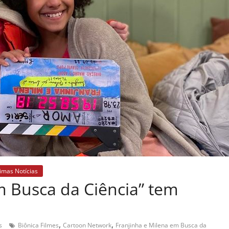
timas Notícias
m Busca da Ciência” tem
,
,
s
Biônica Filmes
Cartoon Network
Franjinha e Milena em Busca da