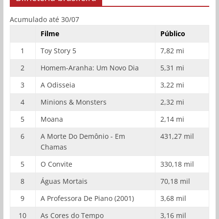
Acumulado até 30/07
Filme
Público
1
Toy Story 5
7,82 mi
2
Homem-Aranha: Um Novo Dia
5,31 mi
3
A Odisseia
3,22 mi
4
Minions & Monsters
2,32 mi
5
Moana
2,14 mi
6
A Morte Do Demônio - Em
431,27 mil
Chamas
5
O Convite
330,18 mil
8
Águas Mortais
70,18 mil
9
A Professora De Piano (2001)
3,68 mil
10
As Cores do Tempo
3,16 mil