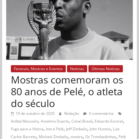
Festivais, Mostras e Eventos
Notícias
Últimas Notícias
Mostras comemoram os
80 anos de Pelé, o atleta
do século
19 de outubro de 2020
Redação
0 comentários
,
,
,
,
Aníbal Massaíni
Anselmo Duarte
Canal Brasil
Eduardo Escorel
,
,
,
,
Fuga para a Vitória
Isto é Pelé
Jeff Zimbalis
John Huston
Luiz
,
,
,
,
Carlos Barreto
Michael Zimbalis
mostra
Os Trombadinhas
Pelé