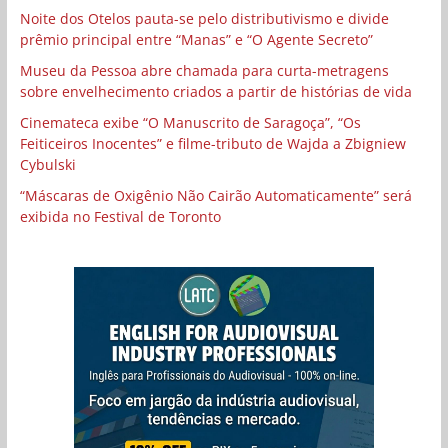
Noite dos Otelos pauta-se pelo distributivismo e divide
prêmio principal entre “Manas” e “O Agente Secreto”
Museu da Pessoa abre chamada para curta-metragens
sobre envelhecimento criados a partir de histórias de vida
Cinemateca exibe “O Manuscrito de Saragoça”, “Os
Feiticeiros Inocentes” e filme-tributo de Wajda a Zbigniew
Cybulski
“Máscaras de Oxigênio Não Cairão Automaticamente” será
exibida no Festival de Toronto