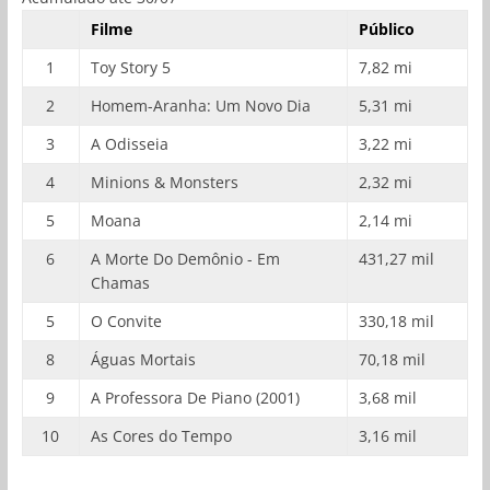
Filme
Público
1
Toy Story 5
7,82 mi
2
Homem-Aranha: Um Novo Dia
5,31 mi
3
A Odisseia
3,22 mi
4
Minions & Monsters
2,32 mi
5
Moana
2,14 mi
6
A Morte Do Demônio - Em
431,27 mil
Chamas
5
O Convite
330,18 mil
8
Águas Mortais
70,18 mil
9
A Professora De Piano (2001)
3,68 mil
10
As Cores do Tempo
3,16 mil