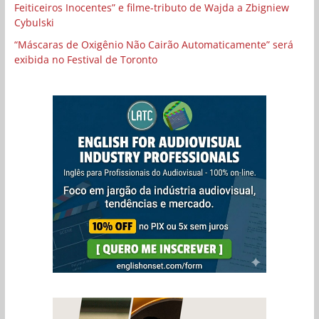
Feiticeiros Inocentes” e filme-tributo de Wajda a Zbigniew
Cybulski
“Máscaras de Oxigênio Não Cairão Automaticamente” será
exibida no Festival de Toronto