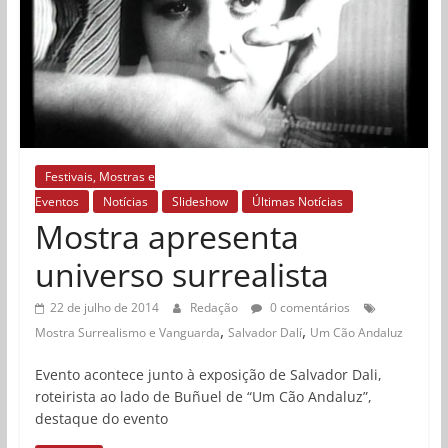
Festivais, Mostras e
Eventos
Notícias
Slideshow
Últimas Notícias
Mostra apresenta
universo surrealista
22 de julho de 2014
Redação
0 comentários
,
,
Mostra Surrealismo e Vanguarda
Salvador Dalí
Um Cão Andaluz
Evento acontece junto à exposição de Salvador Dali,
roteirista ao lado de Buñuel de “Um Cão Andaluz”,
destaque do evento