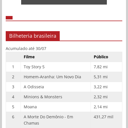
Bilheteria brasileira
Acumulado até 30/07
Filme
Público
1
Toy Story 5
7,82 mi
2
Homem-Aranha: Um Novo Dia
5,31 mi
3
A Odisseia
3,22 mi
4
Minions & Monsters
2,32 mi
5
Moana
2,14 mi
6
A Morte Do Demônio - Em
431,27 mil
Chamas