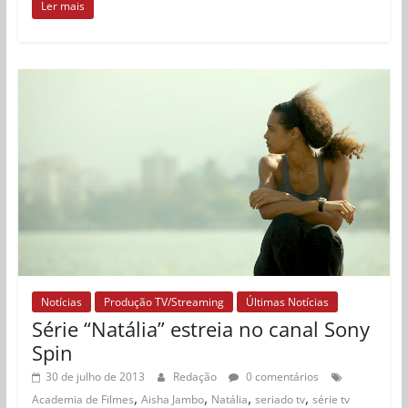
Ler mais
Notícias
Produção TV/Streaming
Últimas Notícias
Série “Natália” estreia no canal Sony
Spin
30 de julho de 2013
Redação
0 comentários
,
,
,
,
Academia de Filmes
Aisha Jambo
Natália
seriado tv
série tv