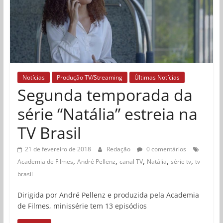
Notícias
Produção TV/Streaming
Últimas Notícias
Segunda temporada da
série “Natália” estreia na
TV Brasil
21 de fevereiro de 2018
Redação
0 comentários
,
,
,
,
,
Academia de Filmes
André Pellenz
canal TV
Natália
série tv
tv
brasil
Dirigida por André Pellenz e produzida pela Academia
de Filmes, minissérie tem 13 episódios