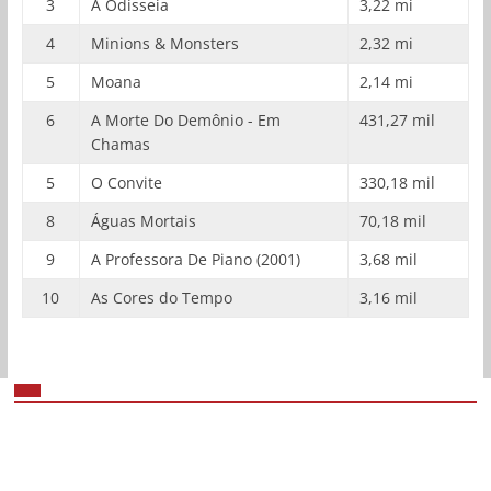
3
A Odisseia
3,22 mi
4
Minions & Monsters
2,32 mi
5
Moana
2,14 mi
6
A Morte Do Demônio - Em
431,27 mil
Chamas
5
O Convite
330,18 mil
8
Águas Mortais
70,18 mil
9
A Professora De Piano (2001)
3,68 mil
10
As Cores do Tempo
3,16 mil