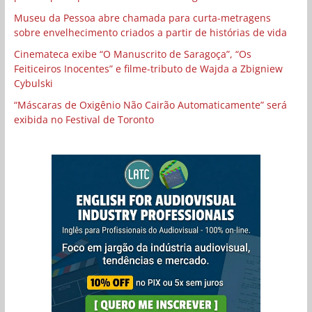
Museu da Pessoa abre chamada para curta-metragens
sobre envelhecimento criados a partir de histórias de vida
Cinemateca exibe “O Manuscrito de Saragoça”, “Os
Feiticeiros Inocentes” e filme-tributo de Wajda a Zbigniew
Cybulski
“Máscaras de Oxigênio Não Cairão Automaticamente” será
exibida no Festival de Toronto