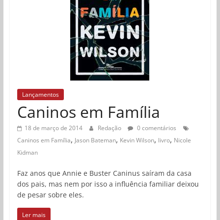
Lançamentos
Caninos em Família
18 de março de 2014
Redação
0 comentários
,
,
,
,
Caninos em Família
Jason Bateman
Kevin Wilson
livro
Nicole
Kidman
Faz anos que Annie e Buster Caninus saíram da casa
dos pais, mas nem por isso a influência familiar deixou
de pesar sobre eles.
Ler mais