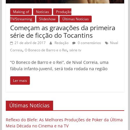
Making of
Notícias
Produção
TV/Streaming
Slideshow
Últimas Notícias
Começam as gravações da primeira
série de ficção do Tocantins
21 de abril de 2017
Redação
0 comentários
Nival
,
,
Correia
O Boneco de Barro e o Rei
série tv
“O Boneco de Barro e o Rei”, de Nival Correia, uma
fábula infanto-juvenil, será toda rodada na região
Ler mais
Últimas Notícias
Reflexo do Blefe: As Melhores Produções de Poker da Última
Meia Década no Cinema e na TV