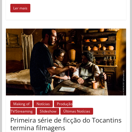
Ler mais
Making of
Notícias
Produção
TV/Streaming
Slideshow
Últimas Notícias
Primeira série de ficção do Tocantins
termina filmagens