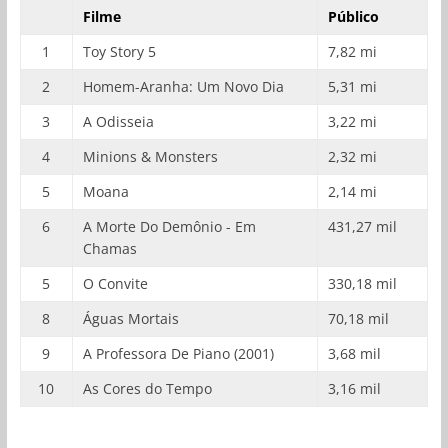
Filme
Público
1
Toy Story 5
7,82 mi
2
Homem-Aranha: Um Novo Dia
5,31 mi
3
A Odisseia
3,22 mi
4
Minions & Monsters
2,32 mi
5
Moana
2,14 mi
6
A Morte Do Demônio - Em
431,27 mil
Chamas
5
O Convite
330,18 mil
8
Águas Mortais
70,18 mil
9
A Professora De Piano (2001)
3,68 mil
10
As Cores do Tempo
3,16 mil