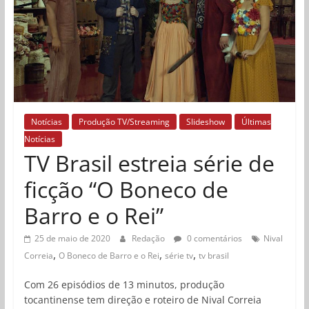
Notícias
Produção TV/Streaming
Slideshow
Últimas
Notícias
TV Brasil estreia série de
ficção “O Boneco de
Barro e o Rei”
25 de maio de 2020
Redação
0 comentários
Nival
,
,
,
Correia
O Boneco de Barro e o Rei
série tv
tv brasil
Com 26 episódios de 13 minutos, produção
tocantinense tem direção e roteiro de Nival Correia