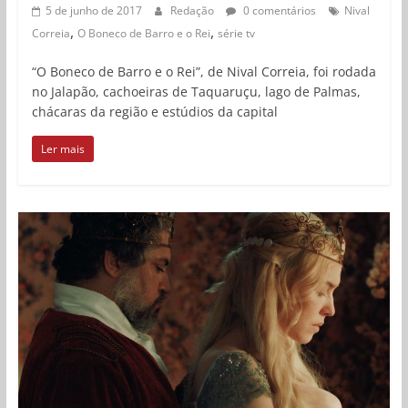
5 de junho de 2017
Redação
0 comentários
Nival
,
,
Correia
O Boneco de Barro e o Rei
série tv
“O Boneco de Barro e o Rei”, de Nival Correia, foi rodada
no Jalapão, cachoeiras de Taquaruçu, lago de Palmas,
chácaras da região e estúdios da capital
Ler mais