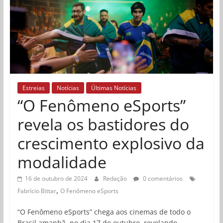
Estreias
Notícias
Últimas Notícias
“O Fenômeno eSports”
revela os bastidores do
crescimento explosivo da
modalidade
16 de outubro de 2024
Redação
0 comentários
,
Fabrício Bittar
O Fenômeno eSports
“O Fenômeno eSports” chega aos cinemas de todo o
Brasil amanhã, no dia 17 de outubro, revelando