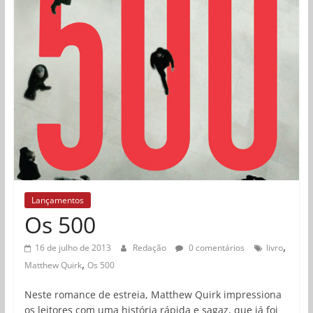
Lançamentos
Os 500
,
16 de julho de 2013
Redação
0 comentários
livro
,
Matthew Quirk
Os 500
Neste romance de estreia, Matthew Quirk impressiona
os leitores com uma história rápida e sagaz, que já foi