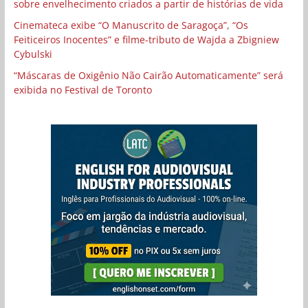
sobre envelhecimento criados a partir de histórias de vida
Cinemateca exibe “O Manuscrito de Saragoça”, “Os
Feiticeiros Inocentes” e filme-tributo de Wajda a Zbigniew
Cybulski
“Máscaras de Oxigênio Não Cairão Automaticamente” será
exibida no Festival de Toronto