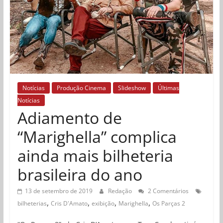
Notícias
Produção Cinema
Slideshow
Últimas
Notícias
Adiamento de
“Marighella” complica
ainda mais bilheteria
brasileira do ano
13 de setembro de 2019
Redação
2 Comentários
,
,
,
,
bilheterias
Cris D'Amato
exibição
Marighella
Os Parças 2