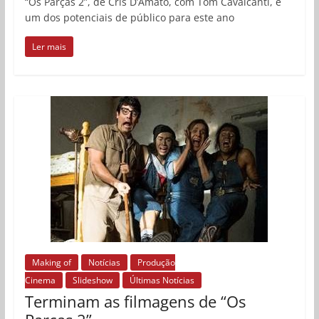
“Os Parças 2”, de Cris D’Amato, com Tom Cavalcanti, é
um dos potenciais de público para este ano
Ler mais
Making of
Notícias
Produção
Cinema
Slideshow
Últimas Notícias
Terminam as filmagens de “Os