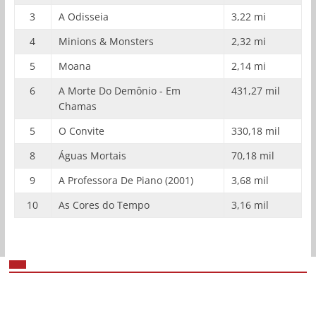
3
A Odisseia
3,22 mi
4
Minions & Monsters
2,32 mi
5
Moana
2,14 mi
6
A Morte Do Demônio - Em
431,27 mil
Chamas
5
O Convite
330,18 mil
8
Águas Mortais
70,18 mil
9
A Professora De Piano (2001)
3,68 mil
10
As Cores do Tempo
3,16 mil