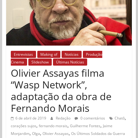
Entrevistas
Making of
Notícias
Produção
Cinema
Slideshow
Últimas Notícias
Olivier Assayas filma
“Wasp Network”,
adaptação da obra de
Fernando Morais
,
6 de abril de 2019
Redação
0 comentários
Chatô
,
,
,
corações sujos
fernando morais
Guilherme Fontes
Jaime
,
,
,
Monjardim
Olga
Olivier Assayas
Os Últimos Soldados da Guerra