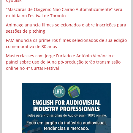
Cybulski
“Máscaras de Oxigênio Não Cairão Automaticamente” será
exibida no Festival de Toronto
Animage anuncia filmes selecionados e abre inscrições para
sessões de pitching
FAM anuncia os primeiros filmes selecionados de sua edição
comemorativa de 30 anos
Masterclasses com Jorge Furtado e Antônio Venâncio e
painel sobre uso de IA na pó-produção terão transmissão
online no 4º Curta! Festival