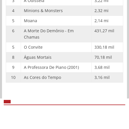
3
A Odisseia
3,22 mi
4
Minions & Monsters
2,32 mi
5
Moana
2,14 mi
6
A Morte Do Demônio - Em
431,27 mil
Chamas
5
O Convite
330,18 mil
8
Águas Mortais
70,18 mil
9
A Professora De Piano (2001)
3,68 mil
10
As Cores do Tempo
3,16 mil