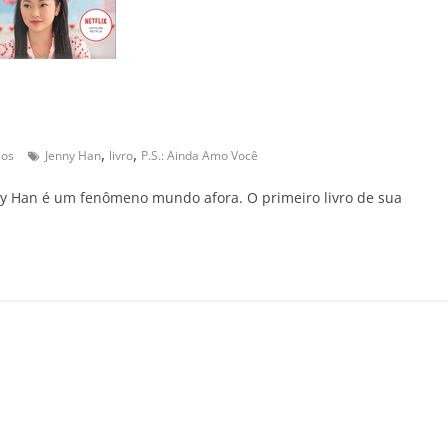
,
,
ios
Jenny Han
livro
P.S.: Ainda Amo Você
ny Han é um fenômeno mundo afora. O primeiro livro de sua