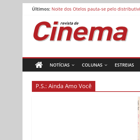
Matheus Nachtergaele e Gregório Duvivier
Pular
Últimos:
Noite dos Otelos pauta-se pelo distributi
para
Reflexo do Blefe: As Melhores Produções
o
Revista
Estão abertas as inscrições para o Festiv
conteúdo
Concurso Cine.Ema abre inscrições para a
de
Cinema
NOTÍCIAS
COLUNAS
ESTREIAS
Online
P.S.: Ainda Amo Você