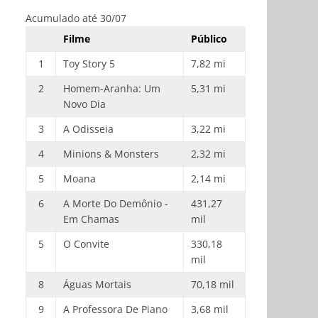
Acumulado até 30/07
Filme
Público
1
Toy Story 5
7,82 mi
2
Homem-Aranha: Um
5,31 mi
Novo Dia
3
A Odisseia
3,22 mi
4
Minions & Monsters
2,32 mi
5
Moana
2,14 mi
6
A Morte Do Demônio -
431,27
Em Chamas
mil
5
O Convite
330,18
mil
8
Águas Mortais
70,18 mil
9
A Professora De Piano
3,68 mil