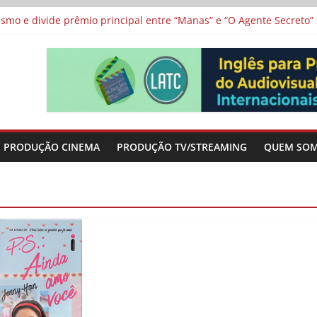
 protagonizam adaptação brasileira de série argentina para o cin
vismo e divide prêmio principal entre “Manas” e “O Agente Secreto”
 de Poker da Última Meia Década no Cinema e na TV
al Curta Cinema
lunos de escolas públicas
PRODUÇÃO CINEMA
PRODUÇÃO TV/STREAMING
QUEM SO