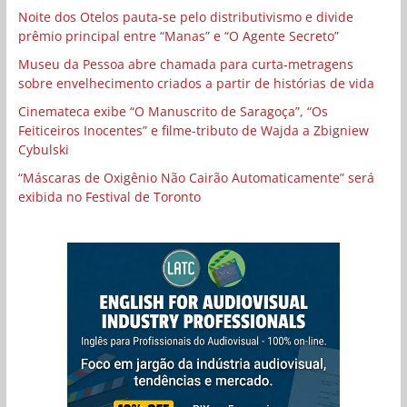
Noite dos Otelos pauta-se pelo distributivismo e divide
prêmio principal entre “Manas” e “O Agente Secreto”
Museu da Pessoa abre chamada para curta-metragens
sobre envelhecimento criados a partir de histórias de vida
Cinemateca exibe “O Manuscrito de Saragoça”, “Os
Feiticeiros Inocentes” e filme-tributo de Wajda a Zbigniew
Cybulski
“Máscaras de Oxigênio Não Cairão Automaticamente” será
exibida no Festival de Toronto