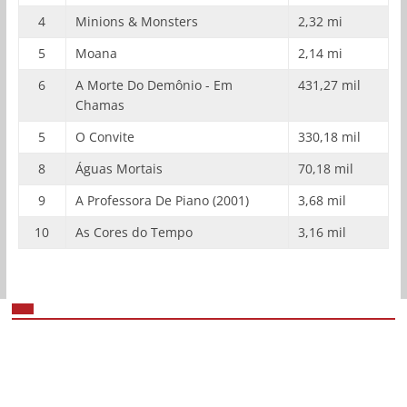
4
Minions & Monsters
2,32 mi
5
Moana
2,14 mi
6
A Morte Do Demônio - Em
431,27 mil
Chamas
5
O Convite
330,18 mil
8
Águas Mortais
70,18 mil
9
A Professora De Piano (2001)
3,68 mil
10
As Cores do Tempo
3,16 mil