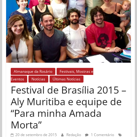
Almanaque da Rosário
Festivais, Mostras e
Eventos
Notícias
Últimas Notícias
Festival de Brasília 2015 –
Aly Muritiba e equipe de
“Para minha Amada
Morta”
20 de setembro de 2015
Redação
1 Comentário