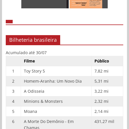
Bilheteria brasileira
Acumulado até 30/07
Filme
Público
1
Toy Story 5
7,82 mi
2
Homem-Aranha: Um Novo Dia
5,31 mi
3
A Odisseia
3,22 mi
4
Minions & Monsters
2,32 mi
5
Moana
2,14 mi
6
A Morte Do Demônio - Em
431,27 mil
Chamas