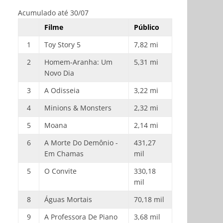
Acumulado até 30/07
Filme
Público
1
Toy Story 5
7,82 mi
2
Homem-Aranha: Um
5,31 mi
Novo Dia
3
A Odisseia
3,22 mi
4
Minions & Monsters
2,32 mi
5
Moana
2,14 mi
6
A Morte Do Demônio -
431,27
Em Chamas
mil
5
O Convite
330,18
mil
8
Águas Mortais
70,18 mil
9
A Professora De Piano
3,68 mil