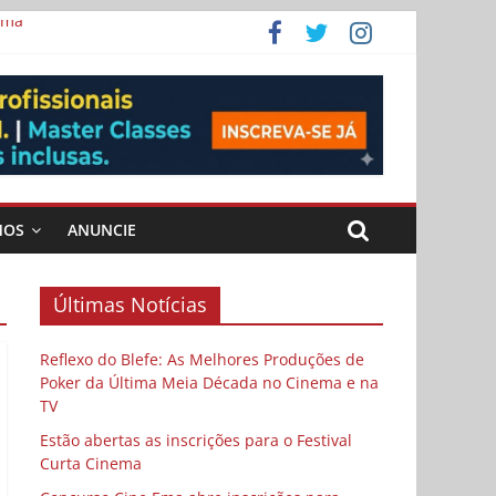
ema
MOS
ANUNCIE
Últimas Notícias
Reflexo do Blefe: As Melhores Produções de
Poker da Última Meia Década no Cinema e na
TV
Estão abertas as inscrições para o Festival
Curta Cinema