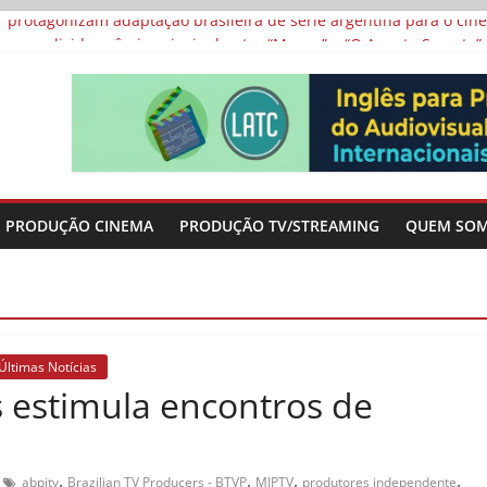
 protagonizam adaptação brasileira de série argentina para o cin
vismo e divide prêmio principal entre “Manas” e “O Agente Secreto”
 de Poker da Última Meia Década no Cinema e na TV
al Curta Cinema
lunos de escolas públicas
PRODUÇÃO CINEMA
PRODUÇÃO TV/STREAMING
QUEM SO
Últimas Notícias
s estimula encontros de
,
,
,
,
abpitv
Brazilian TV Producers - BTVP
MIPTV
produtores independente