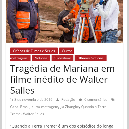
Críticas de Filmes e Séries
Curtas-
metragens
Notícias
Slideshow
Últimas Notícias
Tragédia de Mariana em
filme inédito de Walter
Salles
3 de novembro de 2019
Redação
0 comentários
,
,
,
Canal Brasil
curta-metragem
Jia Zhangke
Quando a Terra
,
Treme
Walter Salles
“Quando a Terra Treme” é um dos episódios do longa