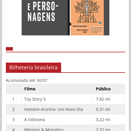
Bilheteria brasileira
Acumulado até 30/07
Filme
Público
1
Toy Story 5
7,82 mi
2
Homem-Aranha: Um Novo Dia
5,31 mi
3
A Odisseia
3,22 mi
4
Minions & Monsters
2,32 mi