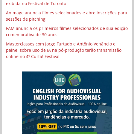
exibida no Festival de Toronto
Animage anuncia filmes selecionados e abre inscrições para
sessões de pitching
FAM anuncia os primeiros filmes selecionados de sua edição
comemorativa de 30 anos
Masterclasses com Jorge Furtado e Antônio Venâncio e
painel sobre uso de IA na pó-produção terão transmissão
online no 4º Curta! Festival